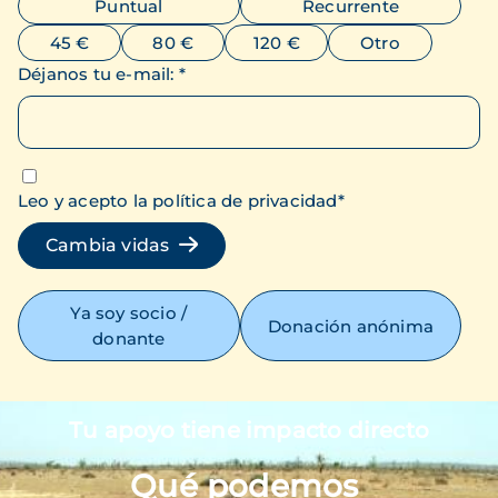
Puntual
Recurrente
45 €
80 €
120 €
Otro
Déjanos tu e-mail
:
*
Leo y acepto la política de privacidad
*
Cambia vidas
Ya soy socio /
Donación anónima
donante
Tu apoyo tiene impacto directo
Imagen
Qué podemos