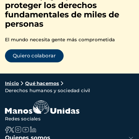
proteger los derechos
fundamentales de miles de
personas
El mundo necesita gente más comprometida
Quiero colaborar
Ruta
Inicio
Qué hacemos
Derechos humanos y sociedad civil
de
navegación
Redes sociales
Navegación
Quienes somos