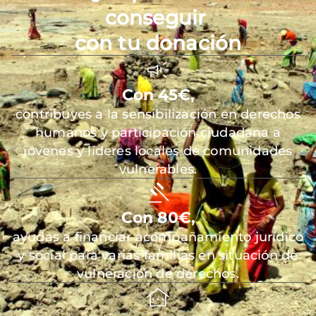
conseguir
con tu donación
Con 45€,
contribuyes a la sensibilización en derechos
humanos y participación ciudadana a
jóvenes y líderes locales de comunidades
vulnerables.
Con 80€,
ayudas a financiar acompañamiento jurídico
y social para varias familias en situación de
vulneración de derechos.