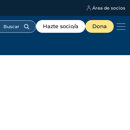
Área de socios
M
d
c
Menú
Hazte socio/a
Dona
d
de
us
destacados
cabecera