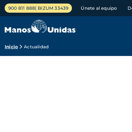
Pasar
Menú
900 811 888
BIZUM 33439
Únete al equipo
D
al
principal
contenido
principal
Ruta
Inicio
Actualidad
de
Información
navegación
de
Manos
Unidas