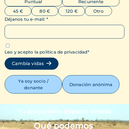
Puntual
Recurrente
45 €
80 €
120 €
Otro
Déjanos tu e-mail
:
*
Leo y acepto la política de privacidad
*
Cambia vidas
Ya soy socio /
Donación anónima
donante
Tu apoyo tiene impacto directo
Imagen
Qué podemos