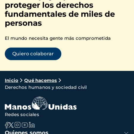
proteger los derechos
fundamentales de miles de
personas
El mundo necesita gente más comprometida
Quiero colaborar
Ruta
Inicio
Qué hacemos
Derechos humanos y sociedad civil
de
navegación
Redes sociales
Navegación
Quienes somos