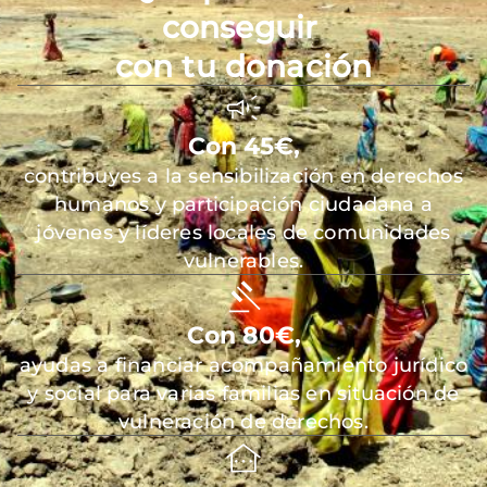
conseguir
con tu donación
Con 45€,
contribuyes a la sensibilización en derechos
humanos y participación ciudadana a
jóvenes y líderes locales de comunidades
vulnerables.
Con 80€,
ayudas a financiar acompañamiento jurídico
y social para varias familias en situación de
vulneración de derechos.