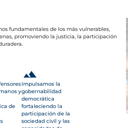
I
os fundamentales de los más vulnerables,
enas, promoviendo la justicia, la participación
duradera.
fensores
Impulsamos la
umanos y
gobernabilidad
democrática
ica de
fortaleciendo la
participación de la
as
sociedad civil y las