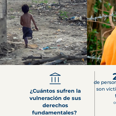
de perso
son víct
¿Cuántos sufren la
vulneración de sus
O
derechos
fundamentales?