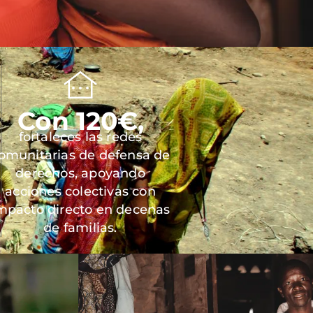
Con 120€,
fortaleces las redes
omunitarias de defensa de
derechos, apoyando
acciones colectivas con
mpacto directo en decenas
de familias.