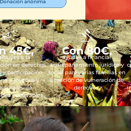
Donación anónima
n 45€,
Con 80€,
ribuyes a la
ayudas a financiar
ación en derechos
acompañamiento jurídico y
c
y participación
social para varias familias en
na a jóvenes y
situación de vulneración de
es locales de
derechos.
i
des vulnerables.