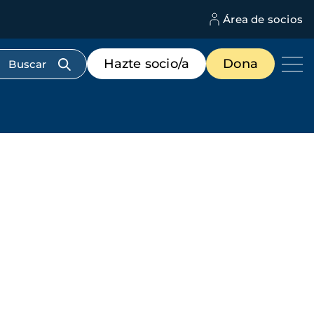
Área de socios
M
d
c
Menú
Hazte socio/a
Dona
d
de
us
destacados
cabecera