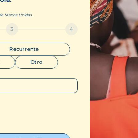
 de Manos Unidas.
3
4
Recurrente
€
Otro