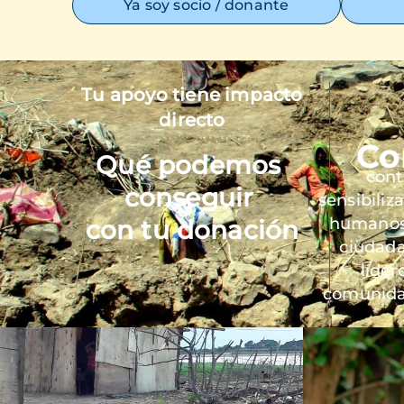
Ya soy socio / donante
Tu apoyo tiene impacto
Imagen
directo
Co
Qué podemos
cont
conseguir
sensibiliz
humanos 
con tu donación
ciudada
líder
comunida