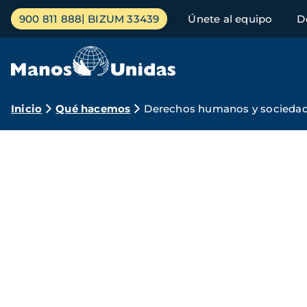
Pasar
Menú
900 811 888
BIZUM 33439
Únete al equipo
D
al
principal
contenido
principal
Ruta
Inicio
Qué hacemos
Derechos humanos y sociedad 
de
Manos
navegación
Unidas
por
los
derechos