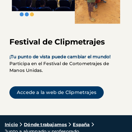
Festival de Clipmetrajes
¡Tu punto de vista puede cambiar el mundo!
Participa en el Festival de Cortometrajes de
Manos Unidas.
(se abre en u
Accede a la web de Clipmetrajes
Ruta
Inicio
Dónde trabajamos
España
Junto a alumnado y profesorado