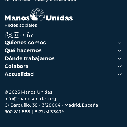
de
navegación
Redes sociales
Navegación
Quienes somos
principal
Qué hacemos
Dónde trabajamos
Colabora
Actualidad
Información
© 2026 Manos Unidas
de
info@manosunidas.org
contacto
C/ Barquillo, 38 - 3º28004 - Madrid, España
900 811 888
BIZUM 33439