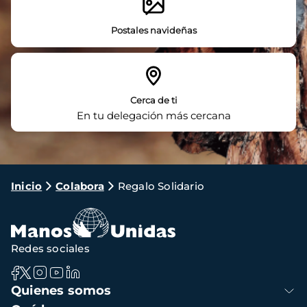
Postales navideñas
Cerca de ti
En tu delegación más cercana
Ruta
Inicio
Colabora
Regalo Solidario
de
navegación
Redes sociales
Navegación
Quienes somos
principal