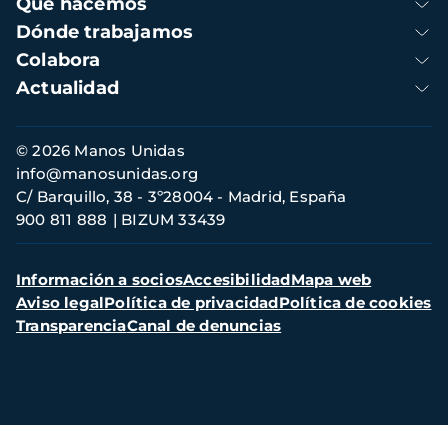
Qué hacemos
Dónde trabajamos
Colabora
Actualidad
Información
© 2026 Manos Unidas
de
info@manosunidas.org
contacto
C/ Barquillo, 38 - 3º28004 - Madrid, España
900 811 888
BIZUM 33439
Menú
Información a socios
Accesibilidad
Mapa web
secundario
Aviso legal
Política de privacidad
Política de cookies
Transparencia
Canal de denuncias