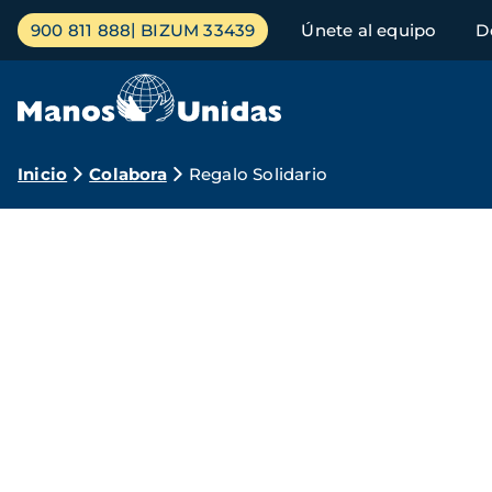
Pasar
Menú
900 811 888
BIZUM 33439
Únete al equipo
D
al
principal
contenido
principal
Ruta
Inicio
Colabora
Regalo Solidario
de
Regalos
navegación
solidarios
de
Manos
Unidas