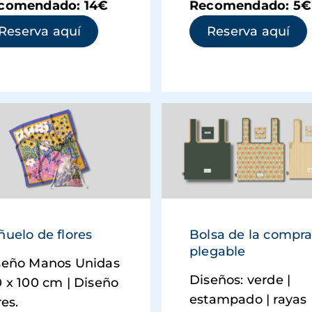
comendado: 14€
Recomendado: 5€
(se abre en una ventana nueva)
(se
Reserva aquí
Reserva aquí
ntana nueva)
ñuelo de flores
Bolsa de la compr
plegable
seño Manos Unidas
Diseños: verde |
0 x 100 cm | Diseño
estampado | rayas
res.