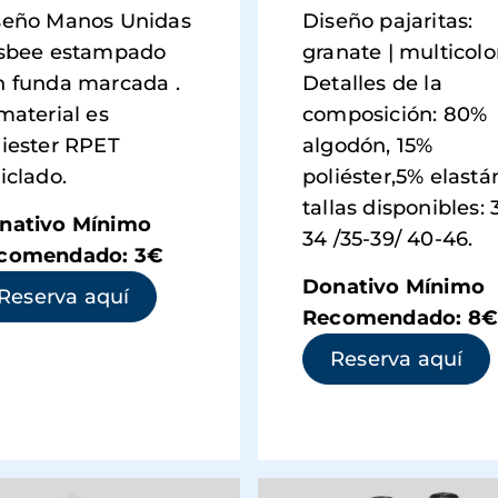
seño Manos Unidas
Diseño pajaritas:
isbee estampado
granate | multicolo
n funda marcada .
Detalles de la
material es
composición: 80%
liester RPET
algodón, 15%
iclado.
poliéster,5% elastán
tallas disponibles: 
nativo Mínimo
34 /35-39/ 40-46.
comendado: 3€
Donativo Mínimo
(se abre en una ventana nueva)
Reserva aquí
Recomendado: 8€
(se
Reserva aquí
ntana nueva)