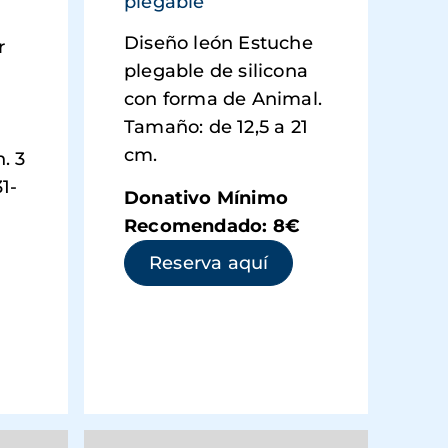
plegable
Diseño león Estuche
r
plegable de silicona
con forma de Animal.
Tamaño: de 12,5 a 21
cm.
. 3
31-
Donativo Mínimo
Recomendado: 8€
(se abre en una ve
Reserva aquí
 abre en una ventana nueva)