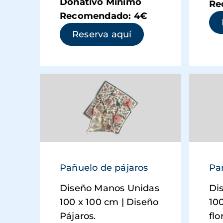
Donativo Mínimo
Re
Recomendado: 4€
(se abre en una ve
Reserva aquí
Pañuelo de pájaros
Pa
Diseño Manos Unidas
Di
100 x 100 cm | Diseño
10
Pájaros.
flo