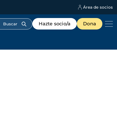
Área de socios
M
d
c
Menú
Hazte socio/a
Dona
d
de
us
destacados
cabecera