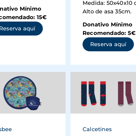
Medida: 50x40x10
nativo Mínimo
Alto de asa 35cm.
comendado: 15€
Donativo Mínimo
ntana nueva)
(se abre en una ventana nueva)
Reserva aquí
Recomendado: 5€
(se
Reserva aquí
isbee
Calcetines