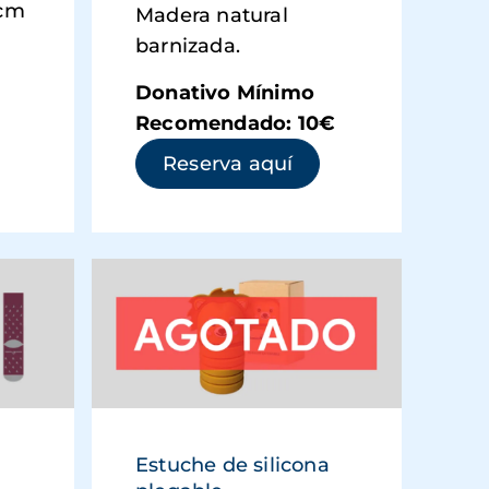
 cm
Madera natural
barnizada.
Donativo Mínimo
Recomendado: 10€
 abre en una ventana nueva)
(se abre en una ve
Reserva aquí
Estuche de silicona