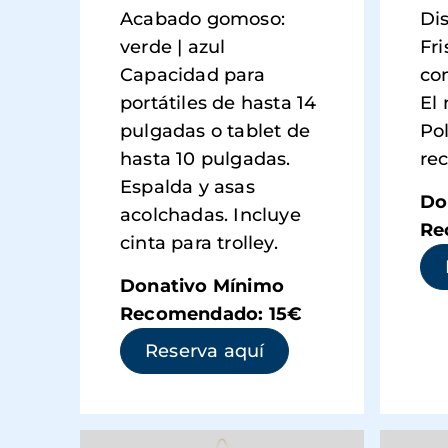
Acabado gomoso:
Di
verde | azul
Fr
Capacidad para
co
portátiles de hasta 14
El 
pulgadas o tablet de
Po
hasta 10 pulgadas.
rec
Espalda y asas
Do
acolchadas. Incluye
Re
cinta para trolley.
Donativo Mínimo
Recomendado: 15€
(se abre en una ve
Reserva aquí