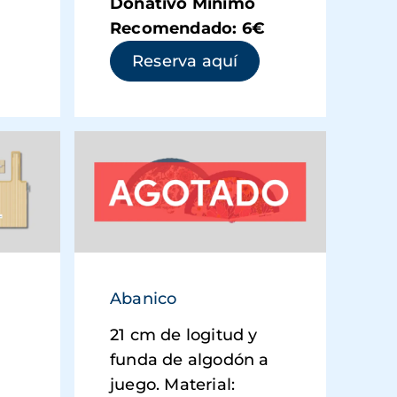
Donativo Mínimo
Recomendado: 6€
 abre en una ventana nueva)
(se abre en una ve
Reserva aquí
a
Abanico
21 cm de logitud y
funda de algodón a
juego. Material: