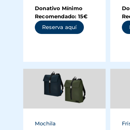
Donativo Mínimo
Do
Recomendado: 15€
Re
(se abre en una ve
Reserva aquí
Mochila
Fr