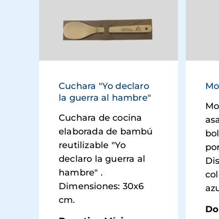
Cuchara "Yo declaro
Mo
la guerra al hambre"
Mo
Cuchara de cocina
as
elaborada de bambú
bol
reutilizable "Yo
por
declaro la guerra al
Di
hambre" .
col
Dimensiones: 30x6
az
cm.
Do