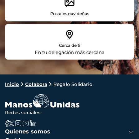
Postales navideñas
Cerca de ti
En tu delegación más cercana
Ruta
Inicio
Colabora
Regalo Solidario
de
navegación
Redes sociales
Navegación
Quienes somos
principal