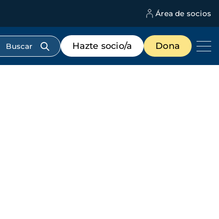
Área de socios
M
d
c
Menú
Hazte socio/a
Dona
d
de
us
destacados
cabecera