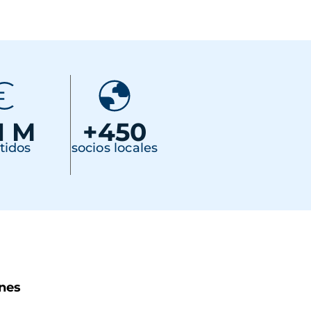
1 M
+450
tidos
socios locales
nes