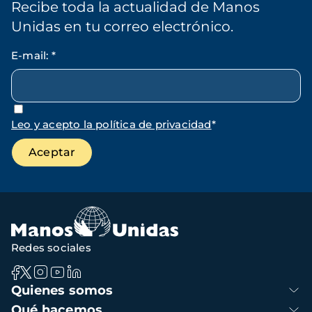
Recibe toda la actualidad de Manos
Unidas en tu correo electrónico.
E-mail
:
*
Leo y acepto la política de privacidad
*
Redes sociales
Navegación
Quienes somos
principal
Qué hacemos