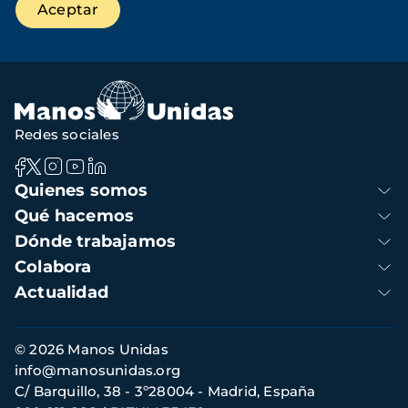
Redes sociales
Navegación
Quienes somos
principal
Qué hacemos
Dónde trabajamos
Colabora
Actualidad
Información
© 2026 Manos Unidas
de
info@manosunidas.org
contacto
C/ Barquillo, 38 - 3º28004 - Madrid, España