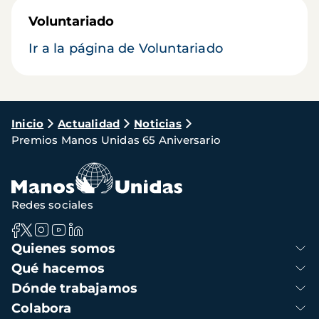
Voluntariado
Ir a la página de Voluntariado
Ruta
Inicio
Actualidad
Noticias
Premios Manos Unidas 65 Aniversario
de
navegación
Redes sociales
Navegación
Quienes somos
principal
Qué hacemos
Dónde trabajamos
Colabora