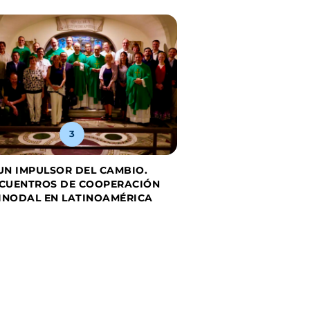
EL PAPA LEÓN XIV,
VISITA A 
3
UN IMPULSOR DEL CAMBIO.
CUENTROS DE COOPERACIÓN
INODAL EN LATINOAMÉRICA