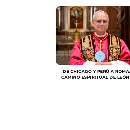
XIV, EN SU PRIMERA
A A ESPAÑA
1
DE CHICAGO Y PERÚ A ROMA:
CAMINO ESPIRITUAL DE LEÓN