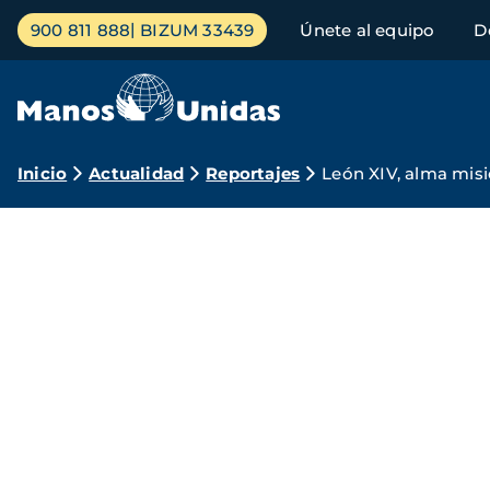
Pasar
Menú
900 811 888
BIZUM 33439
Únete al equipo
D
al
principal
contenido
principal
Ruta
Inicio
Actualidad
Reportajes
León XIV, alma misi
de
navegación