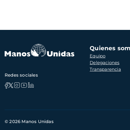
Navegación
Quienes so
principal
Equipo
Delegaciones
Transparencia
Redes sociales
Información
© 2026 Manos Unidas
de
contacto