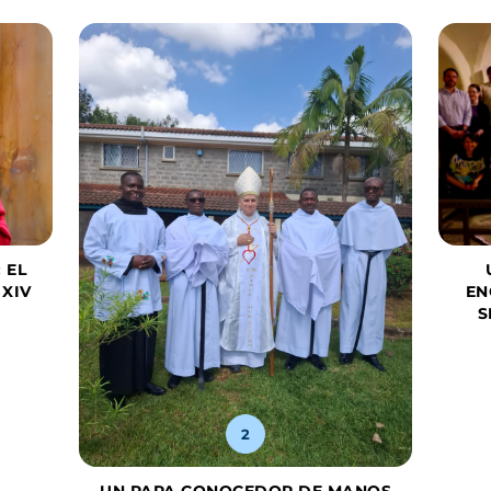
 EL
 XIV
EN
S
2