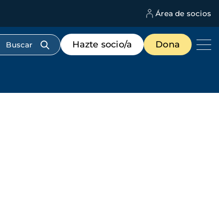
Área de socios
M
d
c
Menú
Hazte socio/a
Dona
d
de
us
destacados
cabecera