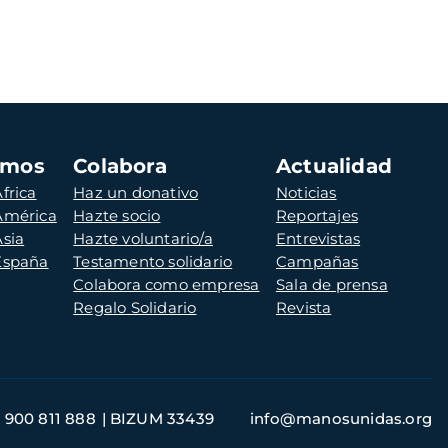
amos
Colabora
Actualidad
frica
Haz un donativo
Noticias
 América
Hazte socio
Reportajes
Asia
Hazte voluntario/a
Entrevistas
 España
Testamento solidario
Campañas
Colabora como empresa
Sala de prensa
Regalo Solidario
Revista
900 811 888
BIZUM 33439
info@manosunidas.org