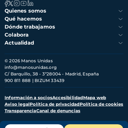
Navegación
Quienes somos
principal
Qué hacemos
Dónde trabajamos
Colabora
Actualidad
Información
© 2026 Manos Unidas
de
info@manosunidas.org
contacto
C/ Barquillo, 38 - 3º28004 - Madrid, España
900 811 888
BIZUM 33439
Menú
Información a socios
Accesibilidad
Mapa web
secundario
Aviso legal
Política de privacidad
Política de cookies
Transparencia
Canal de denuncias
Menú