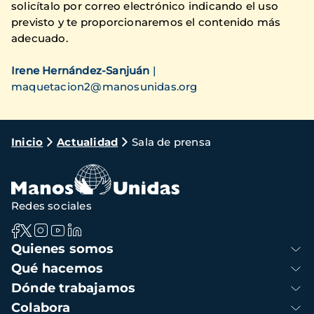
solicítalo por correo electrónico indicando el uso
previsto y te proporcionaremos el contenido más
adecuado.
Irene Hernández-Sanjuán
|
maquetacion2@manosunidas.org
Ruta
Inicio
Actualidad
Sala de prensa
de
navegación
Redes sociales
Navegación
Quienes somos
principal
Qué hacemos
Dónde trabajamos
Colabora