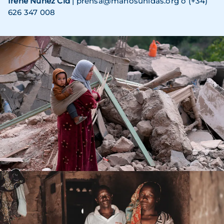
Irene Núñez Cid
| prensa@manosunidas.org o (+34)
626 347 008