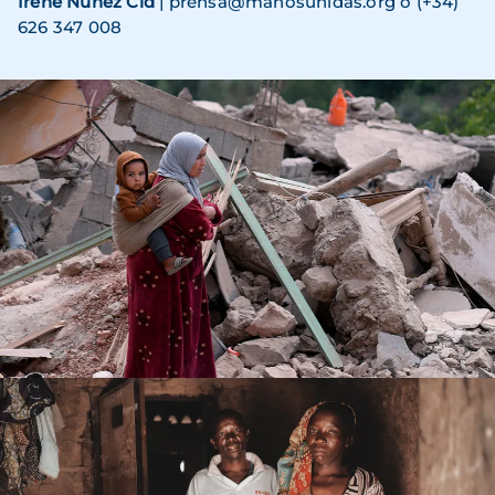
Irene Núñez Cid
| prensa@manosunidas.org o (+34)
626 347 008