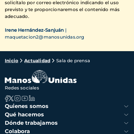
solicítalo por correo electrónico indicando el uso
previsto y te proporcionaremos el contenido más
adecuado.
Irene Hernández-Sanjuán
|
maquetacion2@manosunidas.org
Ruta
Inicio
Actualidad
Sala de prensa
de
navegación
Redes sociales
Navegación
Quienes somos
principal
Qué hacemos
Dónde trabajamos
Colabora