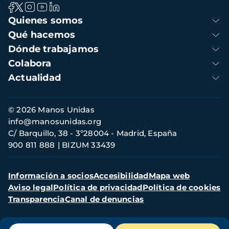
Navegación
Quienes somos
principal
Qué hacemos
Dónde trabajamos
Colabora
Actualidad
Información
© 2026 Manos Unidas
de
info@manosunidas.org
contacto
C/ Barquillo, 38 - 3º28004 - Madrid, España
900 811 888
BIZUM 33439
Menú
Información a socios
Accesibilidad
Mapa web
secundario
Aviso legal
Política de privacidad
Política de cookies
Transparencia
Canal de denuncias
Menú