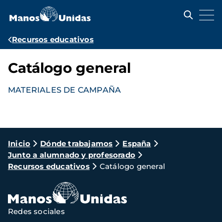
Pasar
al
contenido
principal
Ruta
Recursos educativos
de
Catálogo general
navegación
MATERIALES DE CAMPAÑA
Ruta
Inicio
Dónde trabajamos
España
Junto a alumnado y profesorado
de
Recursos educativos
Catálogo general
navegación
Redes sociales