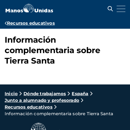
Pasar
al
contenido
principal
Ruta
Recursos educativos
de
Información
navegación
complementaria sobre
Tierra Santa
Ruta
Inicio
Dónde trabajamos
España
Junto a alumnado y profesorado
de
Recursos educativos
navegación
Información complementaria sobre Tierra Santa