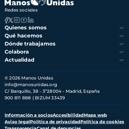
Redes sociales
Navegación
Quienes somos
principal
Qué hacemos
Dónde trabajamos
Colabora
Actualidad
Información
© 2026 Manos Unidas
de
info@manosunidas.org
contacto
C/ Barquillo, 38 - 3º28004 - Madrid, España
900 811 888
BIZUM 33439
Menú
Información a socios
Accesibilidad
Mapa web
secundario
Aviso legal
Política de privacidad
Política de cookies
Transparencia
Canal de denuncias