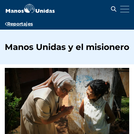
Pasar
al
contenido
principal
Ruta
Reportajes
de
navegación
Manos Unidas y el misionero