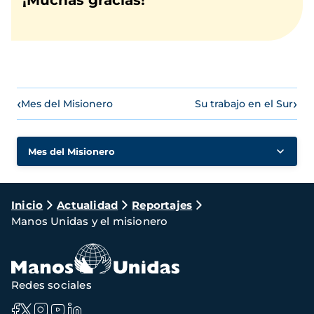
¡Muchas gracias!
‹
›
Mes del Misionero
Su trabajo en el Sur
Mes del Misionero
Ruta
Inicio
Actualidad
Reportajes
Manos Unidas y el misionero
de
navegación
Redes sociales