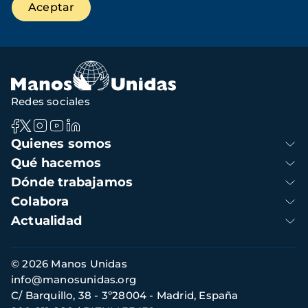
Redes sociales
Navegación
Quienes somos
principal
Qué hacemos
Dónde trabajamos
Colabora
Actualidad
Información
© 2026 Manos Unidas
de
info@manosunidas.org
contacto
C/ Barquillo, 38 - 3º28004 - Madrid, España