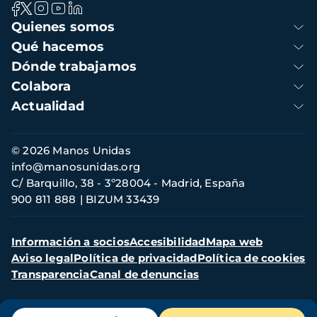
Navegación
Quienes somos
principal
Qué hacemos
Dónde trabajamos
Colabora
Actualidad
Información
© 2026 Manos Unidas
de
info@manosunidas.org
contacto
C/ Barquillo, 38 - 3º28004 - Madrid, España
900 811 888
BIZUM 33439
Menú
Información a socios
Accesibilidad
Mapa web
secundario
Aviso legal
Política de privacidad
Política de cookies
Transparencia
Canal de denuncias
Menú