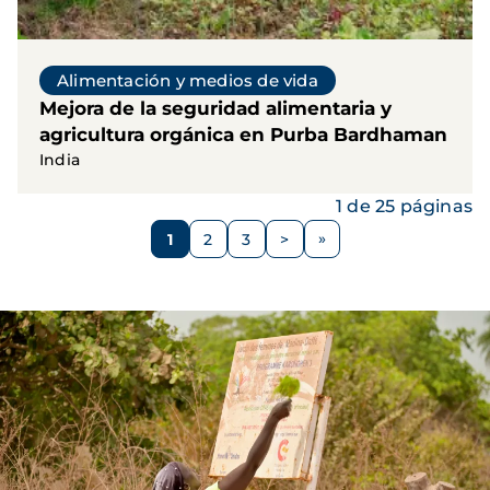
Alimentación y medios de vida
Mejora de la seguridad alimentaria y
agricultura orgánica en Purba Bardhaman
India
1 de 25 páginas
Paginación
1
2
3
>
Página
Página
Página
Siguiente
página