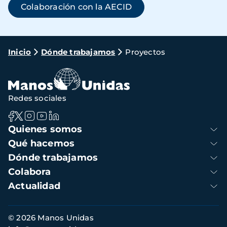
Colaboración con la AECID
Ruta
Inicio
Dónde trabajamos
Proyectos
de
navegación
Redes sociales
Navegación
Quienes somos
principal
Qué hacemos
Dónde trabajamos
Colabora
Actualidad
Información
© 2026 Manos Unidas
de