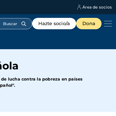
Área de socios
M
d
c
Menú
Hazte socio/a
Dona
d
de
us
destacados
cabecera
ñola
de lucha contra la pobreza en países
pañol".