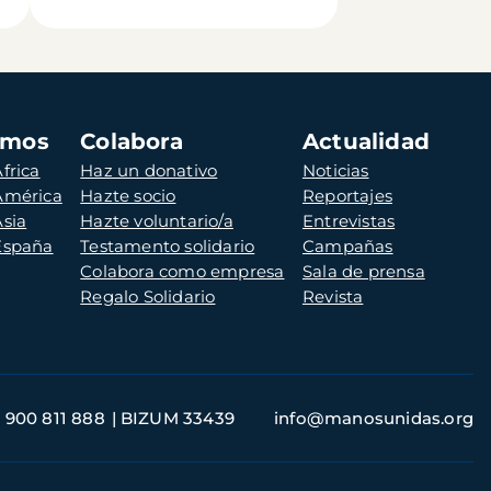
amos
Colabora
Actualidad
frica
Haz un donativo
Noticias
 América
Hazte socio
Reportajes
Asia
Hazte voluntario/a
Entrevistas
 España
Testamento solidario
Campañas
Colabora como empresa
Sala de prensa
Regalo Solidario
Revista
900 811 888
BIZUM 33439
info@manosunidas.org