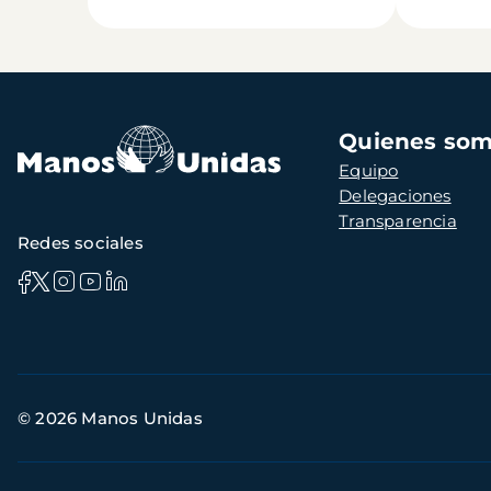
Navegación
Quienes so
principal
Equipo
Delegaciones
Transparencia
Redes sociales
Información
© 2026 Manos Unidas
de
contacto