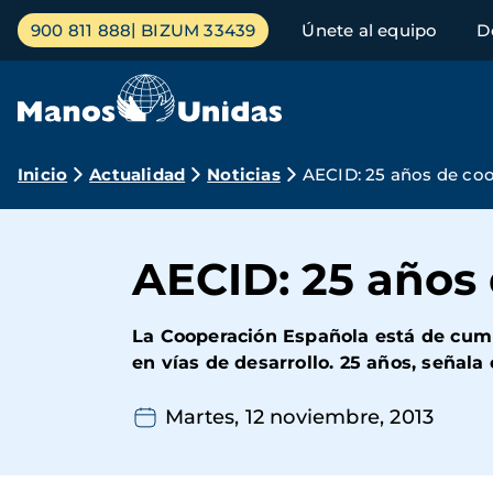
Pasar
Menú
900 811 888
BIZUM 33439
Únete al equipo
D
al
principal
contenido
principal
Ruta
Inicio
Actualidad
Noticias
AECID: 25 años de co
de
navegación
AECID: 25 años
La Cooperación Española está de cump
en vías de desarrollo. 25 años, señala
Martes, 12 noviembre, 2013