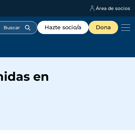
Área de socios
M
d
c
Menú
Hazte socio/a
Dona
d
de
us
destacados
cabecera
nidas en