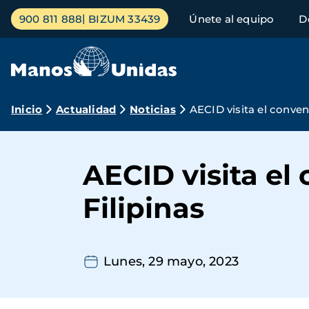
Pasar
Menú
900 811 888
BIZUM 33439
Únete al equipo
D
al
principal
contenido
principal
Ruta
Inicio
Actualidad
Noticias
AECID visita el conve
de
navegación
AECID visita el
Filipinas
Lunes, 29 mayo, 2023