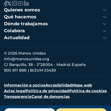
Navegación
Quienes somos
principal
Qué hacemos
Dónde trabajamos
Colabora
Actualidad
Información
© 2026 Manos Unidas
de
info@manosunidas.org
contacto
C/ Barquillo, 38 - 3º28004 - Madrid, España
900 811 888
BIZUM 33439
Menú
Información a socios
Accesibilidad
Mapa web
secundario
Aviso legal
Política de privacidad
Política de cookies
Transparencia
Canal de denuncias
Menú