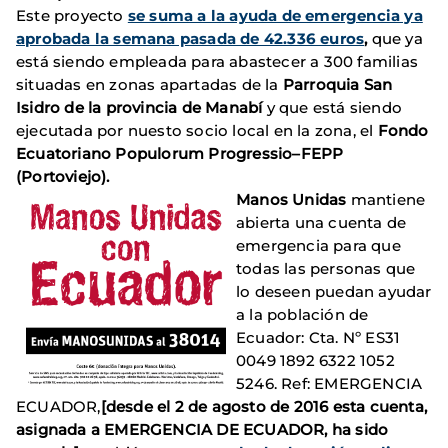
Este proyecto
se suma a la ayuda de emergencia ya
aprobada la semana pasada de 42.336 euros
,
que ya
está siendo empleada para abastecer a 300 familias
situadas en zonas apartadas de la
Parroquia San
Isidro de la provincia de Manabí
y que está siendo
ejecutada por nuesto socio local en la zona, el
Fondo
Ecuatoriano Populorum Progressio–FEPP
(Portoviejo).
Manos Unidas
mantiene
abierta una cuenta de
emergencia para que
todas las personas que
lo deseen puedan ayudar
a la población de
Ecuador:
Cta. Nº ES31
0049 1892 6322 1052
5246. Ref: EMERGENCIA
ECUADOR,
[d
esde el 2 de agosto de 2016 esta cuenta,
asignada a EMERGENCIA DE ECUADOR, ha sido