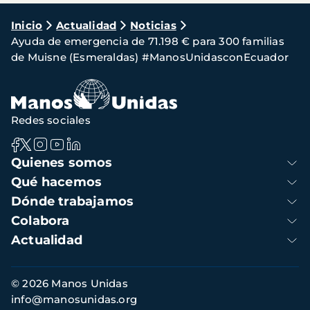
Ruta
Inicio
Actualidad
Noticias
Ayuda de emergencia de 71.198 € para 300 familias
de
de Muisne (Esmeraldas) #ManosUnidasconEcuador
navegación
Redes sociales
Navegación
Quienes somos
principal
Qué hacemos
Dónde trabajamos
Colabora
Actualidad
Información
© 2026 Manos Unidas
de
info@manosunidas.org
contacto