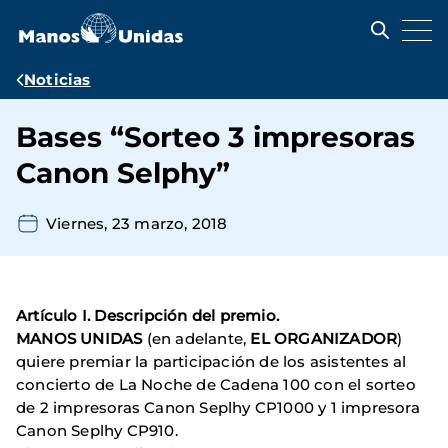
Pasar
al
contenido
principal
Ruta
Noticias
de
Bases “Sorteo 3 impresoras
navegación
Canon Selphy”
Viernes, 23 marzo, 2018
Artículo I. Descripción del premio.
MANOS UNIDAS
(en adelante,
EL ORGANIZADOR
)
quiere premiar la participación de los asistentes al
concierto de La Noche de Cadena 100 con el sorteo
de 2 impresoras Canon Seplhy CP1000 y 1 impresora
Canon Seplhy CP910.