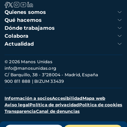
Navegación
Quienes somos
principal
Qué hacemos
Dónde trabajamos
Colabora
Actualidad
Información
© 2026 Manos Unidas
de
info@manosunidas.org
contacto
C/ Barquillo, 38 - 3º28004 - Madrid, España
900 811 888
BIZUM 33439
Menú
Información a socios
Accesibilidad
Mapa web
secundario
Aviso legal
Política de privacidad
Política de cookies
Transparencia
Canal de denuncias