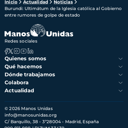
Ruta
Inicio
Actualidad
Noticias
Burundi: Ultimátum de la Iglesia católica al Gobierno
de
entre rumores de golpe de estado
navegación
Redes sociales
Navegación
Quienes somos
principal
Qué hacemos
Dónde trabajamos
Colabora
Actualidad
Información
© 2026 Manos Unidas
de
info@manosunidas.org
contacto
C/ Barquillo, 38 - 3º28004 - Madrid, España