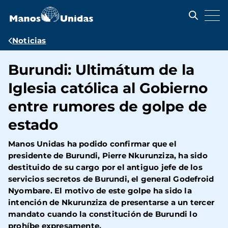
Pasar
al
contenido
principal
Ruta
Noticias
de
Burundi: Ultimátum de la
navegación
Iglesia católica al Gobierno
entre rumores de golpe de
estado
Manos Unidas ha podido confirmar que el
presidente de Burundi, Pierre Nkurunziza, ha sido
destituido de su cargo por el antiguo jefe de los
servicios secretos de Burundi, el general Godefroid
Nyombare. El motivo de este golpe ha sido la
intención de Nkurunziza de presentarse a un tercer
mandato cuando la constitución de Burundi lo
prohíbe expresamente.