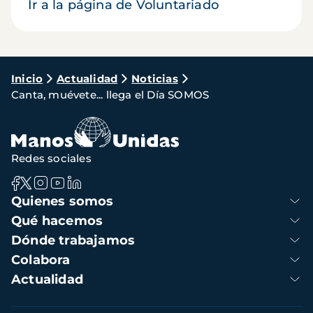
Ir a la página de Voluntariado
Ruta
Inicio
Actualidad
Noticias
Canta, muévete... llega el Día SOMOS
de
navegación
Redes sociales
Navegación
Quienes somos
principal
Qué hacemos
Dónde trabajamos
Colabora
Actualidad