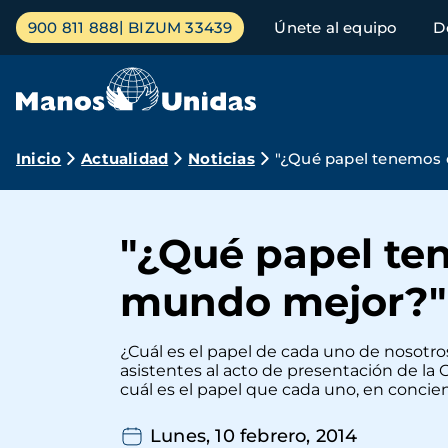
Pasar
Menú
900 811 888
BIZUM 33439
Únete al equipo
D
al
principal
contenido
principal
Ruta
Inicio
Actualidad
Noticias
"¿Qué papel tenemos 
de
navegación
"¿Qué papel te
mundo mejor?"
¿Cuál es el papel de cada uno de nosotr
asistentes al acto de presentación de la
cuál es el papel que cada uno, en conci
Lunes, 10 febrero, 2014