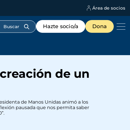
Área de socios
M
d
c
Menú
Hazte socio/a
Dona
d
de
us
destacados
cabecera
creación de un
residenta de Manos Unidas animó a los
reflexión pausada que nos permita saber
”.