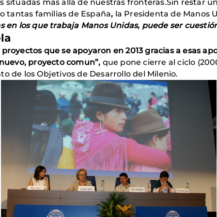
s situadas más allá de nuestras fronteras
.
Sin restar u
 tantas familias de España
,
la Presidenta de Manos 
es en los que trabaja Manos Unidas, puede ser cuestió
la
 proyectos que se apoyaron en 2013 gracias a esas ap
nuevo, proyecto comun”,
que pone cierre al ciclo (2
o de los Objetivos de Desarrollo del Milenio.