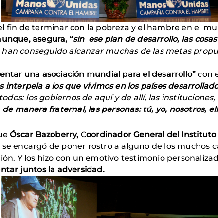
l fin de terminar con la pobreza y el hambre en el m
aunque, asegura, “
sin ese plan de desarrollo, las cos
 han conseguido alcanzar muchas de las metas propue
ntar una asociación mundial para el desarrollo”
con e
 interpela a los que vivimos en los países desarrollad
os: los gobiernos de aquí y de allí, las instituciones,
,
de manera fraternal, las personas: tú, yo, nosotros, el
fue
Óscar Bazoberry,
C
oordinador General del Instituto 
en se encargó de poner rostro a alguno de los muchos c
ión. Y los hizo con un emotivo testimonio personalizado
ntar juntos la adversidad.