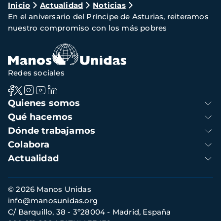
Ruta
Inicio
Actualidad
Noticias
En el aniversario del Príncipe de Asturias, reiteramos
de
nuestro compromiso con los más pobres
navegación
Redes sociales
Navegación
Quienes somos
principal
Qué hacemos
Dónde trabajamos
Colabora
Actualidad
Información
© 2026 Manos Unidas
de
info@manosunidas.org
contacto
C/ Barquillo, 38 - 3º28004 - Madrid, España