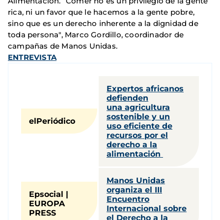
Alimentación. “Comer no es un privilegio de la gente
rica, ni un favor que le hacemos a la gente pobre,
sino que es un derecho inherente a la dignidad de
toda persona", Marco Gordillo, coordinador de
campañas de Manos Unidas.
ENTREVISTA
Expertos africanos
defienden
una agricultura
sostenible y un
elPeriódico
uso eficiente de
recursos por el
derecho a la
alimentación
Manos Unidas
organiza el III
Epsocial |
Encuentro
EUROPA
Internacional sobre
PRESS
el Derecho a la