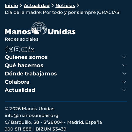
Ruta
Inicio
Actualidad
Noticias
Día de la madre: Por todo y por siempre ¡GRACIAS!
de
navegación
Redes sociales
Navegación
Quienes somos
principal
Qué hacemos
Dónde trabajamos
Colabora
Actualidad
Información
© 2026 Manos Unidas
de
info@manosunidas.org
contacto
C/ Barquillo, 38 - 3º28004 - Madrid, España
900 811 888
BIZUM 33439