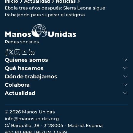
Ruta
Inicio
Actualidad
Noticias
Ébola tres años después: Sierra Leona sigue
de
trabajando para superar el estigma
navegación
Redes sociales
Navegación
Quienes somos
principal
Qué hacemos
Dónde trabajamos
Colabora
Actualidad
Información
© 2026 Manos Unidas
de
info@manosunidas.org
contacto
C/ Barquillo, 38 - 3º28004 - Madrid, España
900 811 888
BIZUM 33439