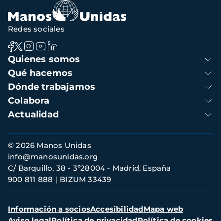
navegación
Redes sociales
Navegación
Quienes somos
principal
Qué hacemos
Dónde trabajamos
Colabora
Actualidad
Información
© 2026 Manos Unidas
de
info@manosunidas.org
contacto
C/ Barquillo, 38 - 3º28004 - Madrid, España
900 811 888
BIZUM 33439
Menú
Información a socios
Accesibilidad
Mapa web
secundario
Aviso legal
Política de privacidad
Política de cookies