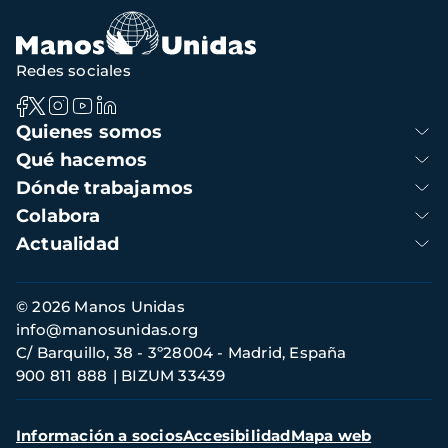
Redes sociales
Navegación
Quienes somos
principal
Qué hacemos
Dónde trabajamos
Colabora
Actualidad
Información
© 2026 Manos Unidas
de
info@manosunidas.org
contacto
C/ Barquillo, 38 - 3º28004 - Madrid, España
900 811 888
BIZUM 33439
Menú
Información a socios
Accesibilidad
Mapa web