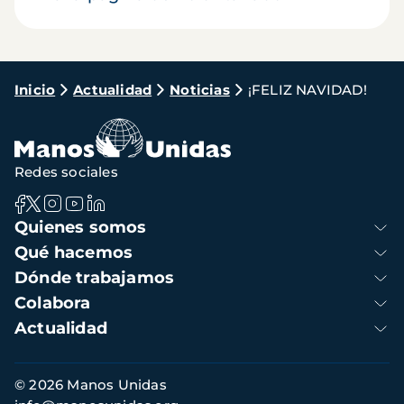
Ruta
Inicio
Actualidad
Noticias
¡FELIZ NAVIDAD!
de
navegación
Redes sociales
Navegación
Quienes somos
principal
Qué hacemos
Dónde trabajamos
Colabora
Actualidad
Información
© 2026 Manos Unidas
de