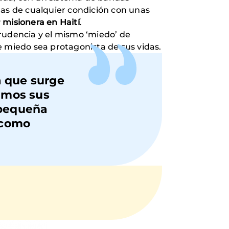
nas de cualquier condición con unas
y
misionera en Haití
.
prudencia y el mismo ‘miedo’ de
 miedo sea protagonista de sus vidas.
a que surge
timos sus
 pequeña
 como