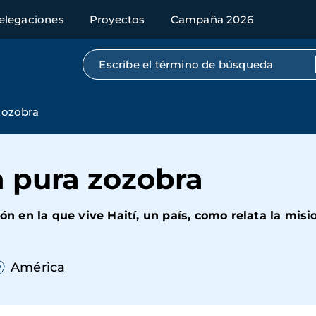
elegaciones
Proyectos
Campaña 2026
Búsqueda por texto completo
 zozobra
en pura zozobra
ión en la que vive Haití, un país, como relata la misi
América