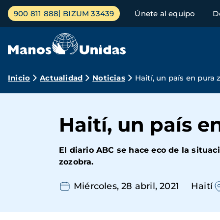
Pasar
Menú
900 811 888
BIZUM 33439
Únete al equipo
D
al
principal
contenido
principal
Ruta
Inicio
Actualidad
Noticias
Haití, un país en pura
de
navegación
Haití, un país 
El diario ABC se hace eco de la situac
zozobra.
Miércoles, 28 abril, 2021
Haití