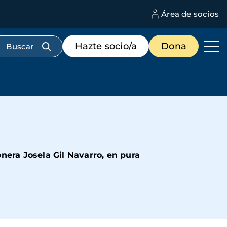
Área de socios
M
d
c
Menú
Hazte socio/a
Dona
d
de
us
destacados
cabecera
onera Josela Gil Navarro, en pura