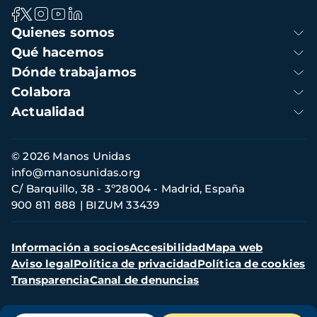
Navegación
Quienes somos
principal
Qué hacemos
Dónde trabajamos
Colabora
Actualidad
Información
© 2026 Manos Unidas
de
info@manosunidas.org
contacto
C/ Barquillo, 38 - 3º28004 - Madrid, España
900 811 888
BIZUM 33439
Menú
Información a socios
Accesibilidad
Mapa web
secundario
Aviso legal
Política de privacidad
Política de cookies
Transparencia
Canal de denuncias