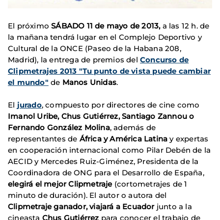
El próximo
SÁBADO 11 de mayo de 2013,
a las 12 h. de
la mañana tendrá lugar en el Complejo Deportivo y
Cultural de la ONCE (Paseo de la Habana 208,
Madrid), la entrega de premios del
Concurso de
Clipmetrajes 2013 "Tu punto de vista puede cambiar
el mundo"
de
Manos Unidas
.
El
jurado
, compuesto por directores de cine como
Imanol Uribe, Chus Gutiérrez, Santiago Zannou o
Fernando González Molina
, además de
representantes de
África y América Latina
y expertas
en cooperación internacional como Pilar Debén de la
AECID y Mercedes Ruiz-Giménez, Presidenta de la
Coordinadora de ONG para el Desarrollo de España,
elegirá
el mejor Clipmetraje
(cortometrajes de 1
minuto de duración). El autor o autora del
Clipmetraje ganador, viajará a Ecuador
junto a la
cineasta
Chus Gutiérrez
para conocer el trabajo de