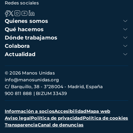
Redes sociales
Navegación
Quienes somos
principal
Qué hacemos
Dónde trabajamos
Colabora
Actualidad
Información
© 2026 Manos Unidas
de
info@manosunidas.org
contacto
C/ Barquillo, 38 - 3º28004 - Madrid, España
900 811 888
BIZUM 33439
Menú
Información a socios
Accesibilidad
Mapa web
secundario
Aviso legal
Política de privacidad
Política de cookies
Transparencia
Canal de denuncias