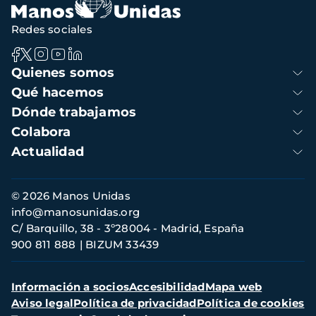
Redes sociales
Navegación
Quienes somos
principal
Qué hacemos
Dónde trabajamos
Colabora
Actualidad
Información
© 2026 Manos Unidas
de
info@manosunidas.org
contacto
C/ Barquillo, 38 - 3º28004 - Madrid, España
900 811 888
BIZUM 33439
Menú
Información a socios
Accesibilidad
Mapa web
secundario
Aviso legal
Política de privacidad
Política de cookies