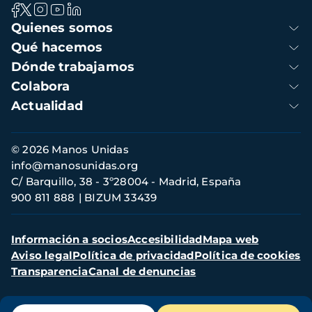
Navegación
Quienes somos
principal
Qué hacemos
Dónde trabajamos
Colabora
Actualidad
Información
© 2026 Manos Unidas
de
info@manosunidas.org
contacto
C/ Barquillo, 38 - 3º28004 - Madrid, España
900 811 888
BIZUM 33439
Menú
Información a socios
Accesibilidad
Mapa web
secundario
Aviso legal
Política de privacidad
Política de cookies
Transparencia
Canal de denuncias
Menú