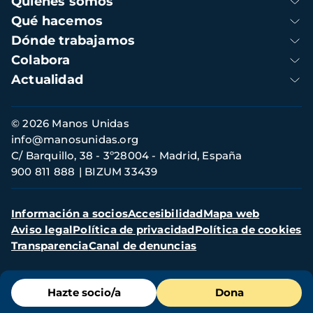
Quienes somos
principal
Qué hacemos
Dónde trabajamos
Colabora
Actualidad
Información
© 2026 Manos Unidas
de
info@manosunidas.org
contacto
C/ Barquillo, 38 - 3º28004 - Madrid, España
900 811 888
BIZUM 33439
Menú
Información a socios
Accesibilidad
Mapa web
secundario
Aviso legal
Política de privacidad
Política de cookies
Transparencia
Canal de denuncias
Menú
Hazte socio/a
Dona
de
destacados