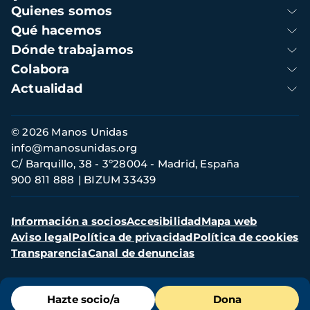
Navegación
Quienes somos
principal
Qué hacemos
Dónde trabajamos
Colabora
Actualidad
Información
© 2026 Manos Unidas
de
info@manosunidas.org
contacto
C/ Barquillo, 38 - 3º28004 - Madrid, España
900 811 888
BIZUM 33439
Menú
Información a socios
Accesibilidad
Mapa web
secundario
Aviso legal
Política de privacidad
Política de cookies
Transparencia
Canal de denuncias
Menú
Hazte socio/a
Dona
de