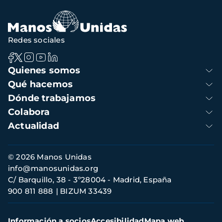
navegación
Redes sociales
Navegación
Quienes somos
principal
Qué hacemos
Dónde trabajamos
Colabora
Actualidad
Información
© 2026 Manos Unidas
de
info@manosunidas.org
contacto
C/ Barquillo, 38 - 3º28004 - Madrid, España
900 811 888
BIZUM 33439
Menú
Información a socios
Accesibilidad
Mapa web