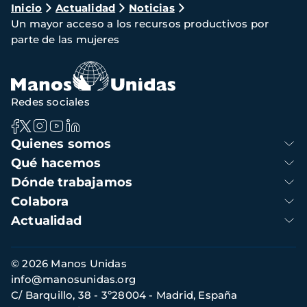
Ruta
Inicio
Actualidad
Noticias
Un mayor acceso a los recursos productivos por
de
parte de las mujeres
navegación
Redes sociales
Navegación
Quienes somos
principal
Qué hacemos
Dónde trabajamos
Colabora
Actualidad
Información
© 2026 Manos Unidas
de
info@manosunidas.org
contacto
C/ Barquillo, 38 - 3º28004 - Madrid, España