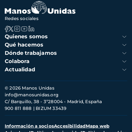
Redes sociales
Navegación
Quienes somos
principal
Qué hacemos
Dónde trabajamos
Colabora
Actualidad
Información
© 2026 Manos Unidas
de
info@manosunidas.org
contacto
C/ Barquillo, 38 - 3º28004 - Madrid, España
900 811 888
BIZUM 33439
Menú
Información a socios
Accesibilidad
Mapa web
secundario