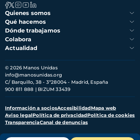
Navegación
Quienes somos
principal
Qué hacemos
Dónde trabajamos
Colabora
Actualidad
Información
© 2026 Manos Unidas
de
info@manosunidas.org
contacto
C/ Barquillo, 38 - 3º28004 - Madrid, España
900 811 888
BIZUM 33439
Menú
Información a socios
Accesibilidad
Mapa web
secundario
Aviso legal
Política de privacidad
Política de cookies
Transparencia
Canal de denuncias