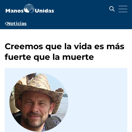
Pasar
al
contenido
principal
Ruta
Noticias
de
navegación
Creemos que la vida es más
fuerte que la muerte