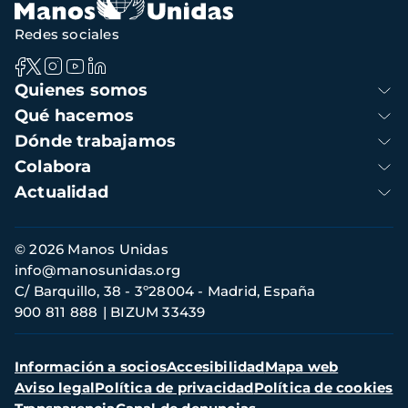
Redes sociales
Navegación
Quienes somos
principal
Qué hacemos
Dónde trabajamos
Colabora
Actualidad
Información
© 2026 Manos Unidas
de
info@manosunidas.org
contacto
C/ Barquillo, 38 - 3º28004 - Madrid, España
900 811 888
BIZUM 33439
Menú
Información a socios
Accesibilidad
Mapa web
secundario
Aviso legal
Política de privacidad
Política de cookies